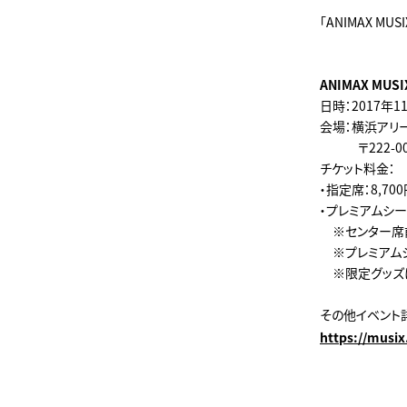
「ANIMAX M
ANIMAX MUSI
日時：2017年1
会場：横浜アリ
〒222-00
チケット料金：
・指定席：8,70
・プレミアムシート
※センター席前
※プレミアムシ
※限定グッズは
その他イベント詳
https://musix