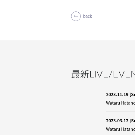
back
LIVE/EVE
最新
2023.11.19
[S
Wataru Hatano
2023.03.12
[S
Wataru Hatano