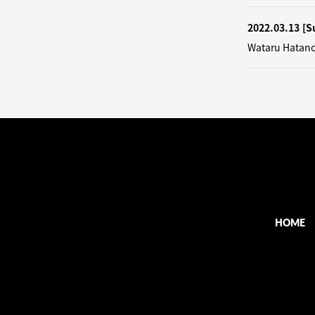
2022.03.13
[S
Wataru Hatano 
HOME