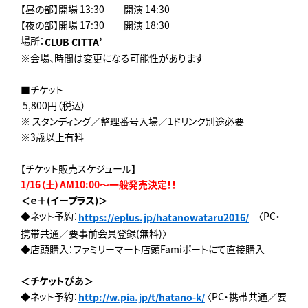
【昼の部】開場 13:30 開演 14:30
【夜の部】開場 17:30 開演 18:30
場所：
CLUB CITTA’
※会場、時間は変更になる可能性があります
■チケット
5,800円（税込）
※ スタンディング／整理番号入場／1ドリンク別途必要
※3歳以上有料
【チケット販売スケジュール】
1/16（土）AM10:00～一般発売決定！！
＜ｅ＋(イープラス)＞
◆ネット予約：
〈PC・
https://eplus.jp/hatanowataru2016/
携帯共通／要事前会員登録(無料)〉
◆店頭購入：ファミリーマート店頭Famiポートにて直接購入
＜チケットぴあ＞
◆ネット予約：
〈PC・携帯共通／要
http://w.pia.jp/t/hatano-k/