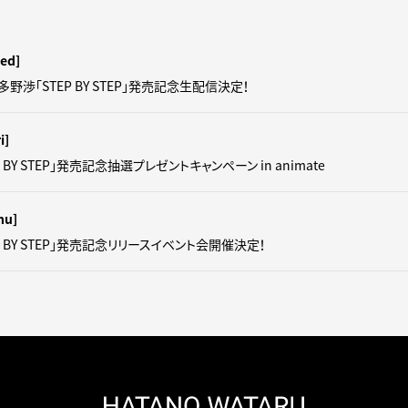
ed]
羽多野渉「STEP BY STEP」発売記念生配信決定！
i]
 BY STEP」発売記念抽選プレゼントキャンペーン in animate
hu]
P BY STEP」発売記念リリースイベント会開催決定！