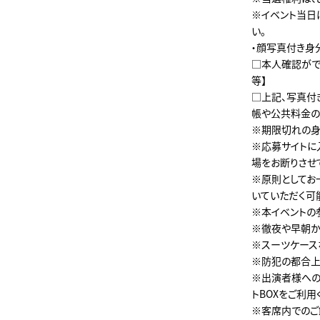
※イベント当日
い。
・顔写真付き身
□本人確認がで
等】
□上記、写真付
帳や公共料金の
※期限切れの身
※応募サイトに
場をお断りさせ
※原則としてお
いていただく可
※本イベントの
※徹夜や早朝か
※スーツケース
※防犯の都合上
※出演者様への
トBOXをご利用
※客席内でのご