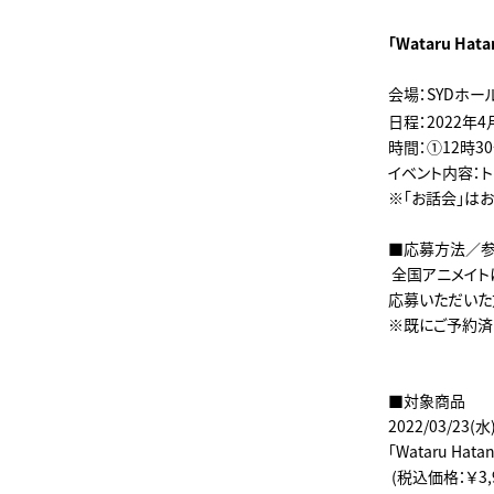
「Wataru Ha
会場：SYDホ
日程：2022年4
時間：①12時3
イベント内容：
※「お話会」は
■応募方法／
全国アニメイト
応募いただいた
※既にご予約済
■対象商品
2022/03/23(
「Wataru Hatan
(税込価格：￥3,99