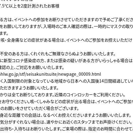
7.5℃以上を2度計測されたお客様
る方は、イベントへの参加をお断りさせていただきますので予めご了承くださ
をお願いしておりますが、入場時のご本人確認の際は、一時的にマスクの取
ます。
・咳・全身痛などの症状がある場合は、イベントへのご参加をお控えいただけ
不安のある方は、くれぐれもご無理なさらぬようお願いいたします。
に新型コロナ感染症の方、または感染の疑いがある方がいらっしゃる場合は
確認の上、ご対応をお願いいたします。
hlw.go.jp/stf/seisakunitsuite/newpage_00009.html
く入国制限の対象となっている地域から日本への入国後14日間経過してい
ただきますようお願いいたします。
かりは全てお断りしております。近隣のコインロッカーをご利用ください。
をお守りください。咳・くしゃみなどの症状が出る場合は、イベントへのご参加
出のお願いをさせていただく場合がございます。
身近な距離での会話は、なるべくお控えくださいますようお願いいたします。
ご気分がすぐれない場合は、速やかにお近くのスタッフまでお声掛けください。
出待ち・入待ちはお断りいたします。ご来場の際は、指定のお時間に合わせて