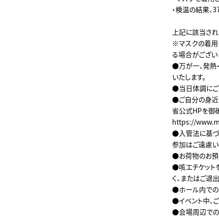
・検温の結果、3
上記に該当され
※マスクの着用
る場合がござい
●万が一、発熱
いたします。
●当日体調にご
●ご自分の身近
省公式HPを御
https://www.m
●入管法に基づ
参加はご遠慮い
●お荷物のお預
●咳エチケット
く、またはご退
●ホール内での
●イベント中、
●会場周辺での