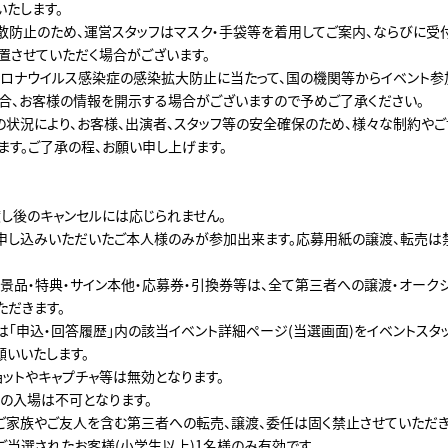
いたします。
散防止のため、運営スタッフはマスク・手袋等を着用してご案内、ならびに受
置させていただく場合がございます。
ロナウイルス感染症の感染拡大防止に当たって、国の機関等からイベント
合、お客様の情報を開示する場合がございますので予めご了承ください。
の状況により、お客様、出演者、スタッフ等の安全確保のため、様々な制約や
ます。ご了承の程、お願い申し上げます。
し後のキャンセルには応じられません。
申し込みいただいたご本人様のみが参加出来ます。応募用紙の譲渡、転売は
景品・特典・サイン本他・応募券・引換券等は、全て第三者への譲渡・オーク
ただきます。
は「申込・回答履歴」内の該当イベント詳細ページ(当選画面)をイベントスタ
願いいたします。
ョットやキャプチャ等は無効となります。
の入場は不可となります。
ご家族やご友人を含む第三者への転売、譲渡、委任は固く禁止させていただき
ご当選されたお客様(小学生以上)1名様のみ有効です。