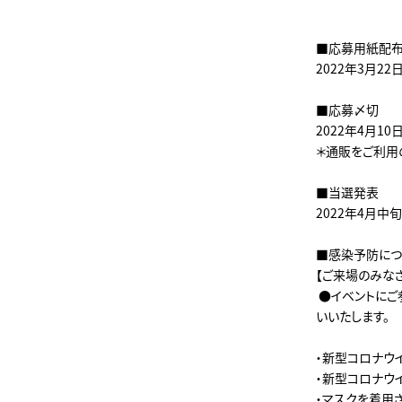
■応募用紙配
2022年3月22
■応募〆切
2022年4月10日
＊通販をご利用
■当選発表
2022年4月中
■感染予防につ
【ご来場のみな
●イベントにご
いいたします。
・新型コロナウ
・新型コロナウ
・マスクを着用