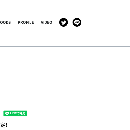
GOODS
PROFILE
VIDEO
決定！