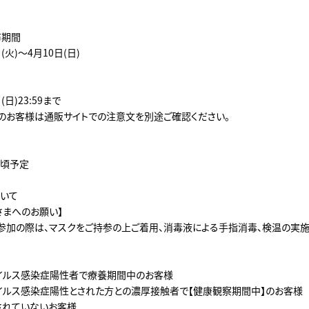
布期間
日(火)～4月10日(日)
(日)23:59まで
のお客様は通販サイトでの注意文を別途ご確認ください。
旬頃予定
いて
さまへのお願い】
参加の際は、マスクをご持参の上ご着用、消毒液による手指消毒、検温の実
イルス感染症陽性者で療養期間中のお客様
イルス感染症陽性とされた方との濃厚接触者で【健康観察期間中】のお客様
されていないお客様