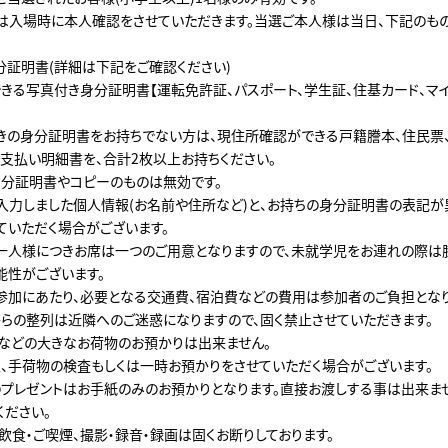
は入場時に本人確認をさせていただきます。当選ご本人様は当日、下記のも
分証明書(詳細は下記をご確認ください)
きる写真付き身分証明書【運転免許証、パスポート、学生証、住基カード、マ
きの身分証明書をお持ちでない方は、現住所確認ができる戸籍謄本、住民票
支払い明細書を、合計2枚以上お持ちください。
分証明書やコピーのものは無効です。
入力しました個人情報(お名前や住所など)と、お持ちの身分証明書の表記が
ていただく場合がございます。
一人様につきお席は一つのご用意となりますので、未就学児をお連れの際は
能性がございます。
参加にあたり、必要となる交通費、宿泊費などの費用は参加者のご負担となり
らの整列は近隣へのご迷惑になりますので、固く禁止させていただきます。
などの大きなお荷物のお預かりは出来ません。
、手荷物の検査もしくは一時お預かりをさせていただく場合がございます。
プレゼントはお手紙のみのお預かりとなります。直接お渡しする事は出来ま
ください。
飲食・ご喫煙、撮影・録音・録画は固くお断りしております。