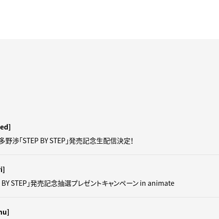
ed]
羽多野渉「STEP BY STEP」発売記念生配信決定！
i]
 BY STEP」発売記念抽選プレゼントキャンペーン in animate
hu]