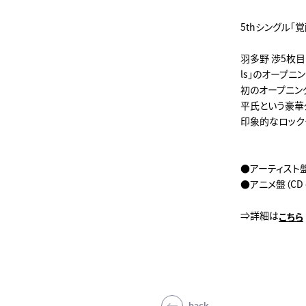
5thシングル「覚
羽多野 渉5枚目の
ls」のオープニ
初のオープニング
平氏という豪華
印象的なロック
●アーティスト盤
●アニメ盤（CD
⇒詳細は
こちら
back