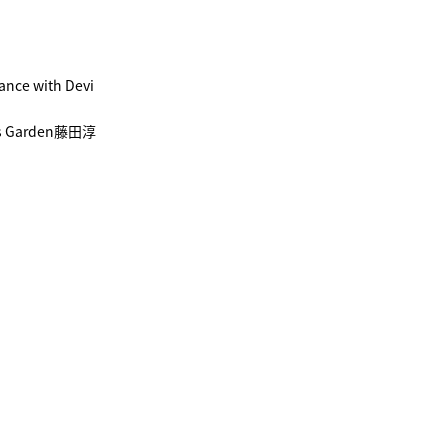
with Devi
Garden藤田淳