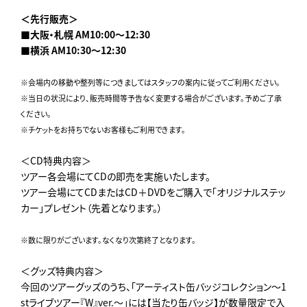
＜先行販売＞
■大阪・札幌 AM10:00～12:30
■横浜 AM10:30〜12:30
※会場内の移動や整列等につきましてはスタッフの案内に従ってご利用ください。
※当日の状況により、販売時間等予告なく変更する場合がございます。予めご了承
ください。
※チケットをお持ちでないお客様もご利用できます。
＜CD特典内容＞
ツアー各会場にてCDの即売を実施いたします。
ツアー会場にてCDまたはCD＋DVDをご購入で「オリジナルステッ
カー」プレゼント（先着となります。）
※数に限りがございます。なくなり次第終了となります。
＜グッズ特典内容＞
今回のツアーグッズのうち、「アーティスト缶バッジコレクション～1
stライブツアー『W』ver.～」には【当たり缶バッジ】が数量限定で入